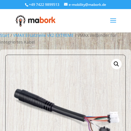
+49 7422 9899513
e-mobility@mabork.de
Start
/
VMAX Ersatzteile VX2-EXTREME
/ VMAX Verbinder für
integriertes Kabel