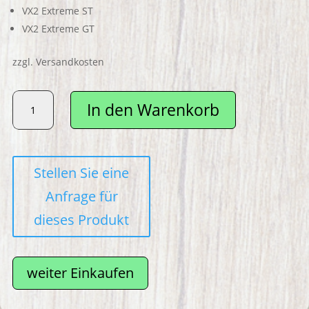
VX2 Extreme ST
VX2 Extreme GT
zzgl. Versandkosten
VMAX
In den Warenkorb
Verbinder
für
integriertes
Kabel
Menge
weiter Einkaufen