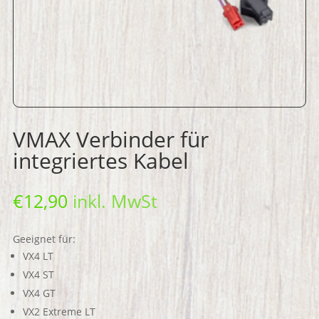
VMAX Verbinder für
integriertes Kabel
€
12,90
inkl. MwSt
Geeignet für:
VX4 LT
VX4 ST
VX4 GT
VX2 Extreme LT