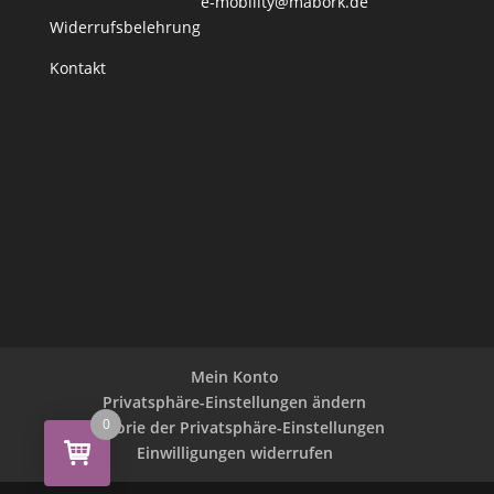
e-mobility@mabork.de
Widerrufsbelehrung
Kontakt
Mein Konto
Privatsphäre-Einstellungen ändern
0
Historie der Privatsphäre-Einstellungen
Einwilligungen widerrufen