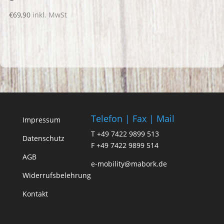
€
69,90
inkl. MwSt
Telefon | Fax | Mail
Impressum
T +49 7422 9899 513
Datenschutz
F +49 7422 9899 514
AGB
e-mobility@mabork.de
Widerrufsbelehrung
Kontakt