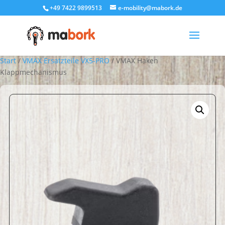
+49 7422 9899513
e-mobility@mabork.de
Start
/
VMAX Ersatzteile VX5-PRO
/ VMAX Haken
Klappmechanismus