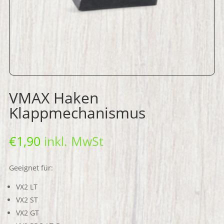
VMAX Haken
Klappmechanismus
€
1,90
inkl. MwSt
Geeignet für:
VX2 LT
VX2 ST
VX2 GT