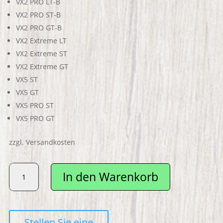
VX2 PRO LT-B
VX2 PRO ST-B
VX2 PRO GT-B
VX2 Extreme LT
VX2 Extreme ST
VX2 Extreme GT
VX5 ST
VX5 GT
VX5 PRO ST
VX5 PRO GT
zzgl. Versandkosten
VMAX
In den Warenkorb
Haken
Klappmechanismus
Menge