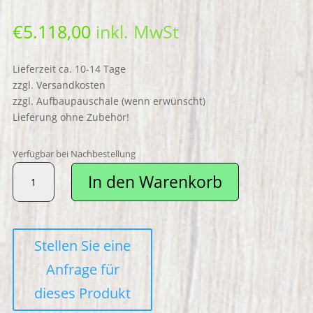
€
5.118,00
inkl. MwSt
Lieferzeit ca. 10-14 Tage
zzgl. Versandkosten
zzgl. Aufbaupauschale (wenn erwünscht)
Lieferung ohne Zubehör!
Verfügbar bei Nachbestellung
TINBOT
In den Warenkorb
ESUM
Pro-
X
>weiss<
Crossvariante
90km/h
Menge