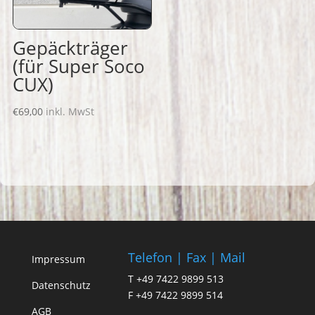
Gepäckträger
(für Super Soco
CUX)
€
69,00
inkl. MwSt
Telefon | Fax | Mail
Impressum
T +49 7422 9899 513
Datenschutz
F +49 7422 9899 514
AGB