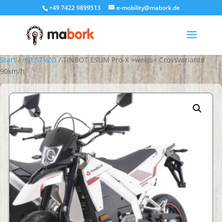
+49 7422 9899513
e-mobility@mabork.de
Start
/
mit STVZO
/ TINBOT ESUM Pro-X >weiss< Crossvariante
90km/h