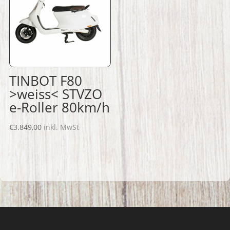
TINBOT F80
>weiss< STVZO
e-Roller 80km/h
€
3.849,00
inkl. MwSt