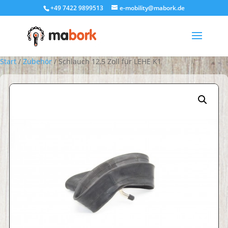
+49 7422 9899513
e-mobility@mabork.de
Start
/
Zubehör
/ Schlauch 12,5 Zoll für LEHE K1