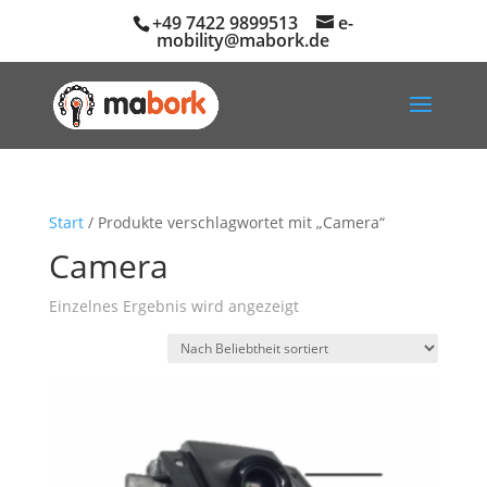
+49 7422 9899513
e-
mobility@mabork.de
Start
/ Produkte verschlagwortet mit „Camera“
Camera
Einzelnes Ergebnis wird angezeigt